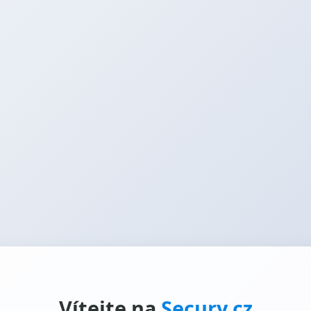
Vítejte na
Secury.cz